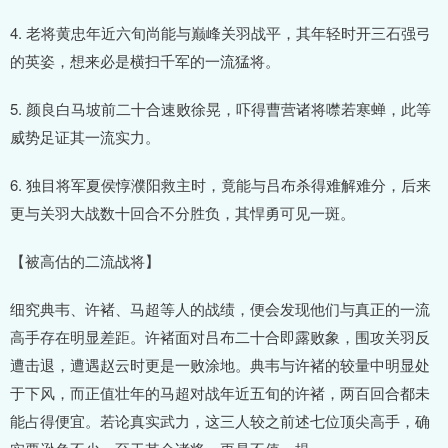
4. 老将黄忠年近六旬尚能与巅峰关羽战平，其年轻时开三石强弓
的英姿，想来必是横扫千军的一流猛将。
5. 颜良白马坡前二十合速败徐晃，吓得曹营诸将噤若寒蝉，此等
威势足证其一流实力。
6. 独目将军夏侯惇濮阳救主时，竟能与吕布杀得难解难分，后来
更与关羽大战数十回合不分胜负，其悍勇可见一斑。
【被高估的二流战将】
细究典韦、许褚、马超等人的战绩，便会发现他们与真正的一流
高手存在明显差距。许褚面对吕布二十合即露败象，围攻关羽反
遭击退，遭遇赵云时更是一败涂地。典韦与许褚的较量中明显处
于下风，而正值壮年的马超对战年近五旬的许褚，两百回合都未
能占得便宜。若论真实武力，这三人较之前述七位顶尖高手，确