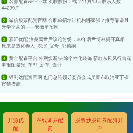
名鼎配资APP下载 英联股份：截至11月10日股东人数
1
44239户
诚信股票配资官网 合肥单招培训机构哪家强？推荐靠谱且
2
升学率高的——安徽单招网
嘉汇优配 洛桑离世后议论纷纷，20年后尹博林揭开真相，
3
原来是造化弄人_表演_父母_郭德纲
黄金配资平台 外观焕新/去除个性化装饰 新款东风风行雷霆
4
申报图曝光_车型_新车_设计
银利达配资官网 也门总统领导委员会成员宣布取消亚丁省
5
宵禁措施
开源优
在线证券配
股票炒股证券配资开
配
资
户