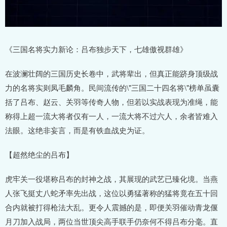
《三国名将实力新论：吕布独步天下，七雄傲视群雄》
在波澜壮阔的三国历史长卷中，武将辈出，但真正能跻身顶级战
力的名将实则凤毛麟角。民间流传的\"三国二十四名将\"榜单虽囊
括了吕布、赵云、关羽等传奇人物，但若以实战表现为准绳，能
称得上超一流大将者仅有一人，一流大将不过六人，余者皆难入
法眼。这绝非妄言，而是有铁血战史为证。
【超然绝尘的吕布】
虎牢关一役堪称吕布的封神之战，其展现的武艺已臻化境。当燕
人张飞挺丈八蛇矛率先出战，这位以勇猛著称的猛将竟在五十回
合内就被打得枪法大乱。更令人震撼的是，即便关羽催动青龙偃
月刀加入战局，两位当世顶尖高手联手仍奈何不得吕布分毫。直