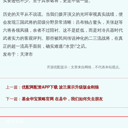
实要逊色不少。至于其余诸将，更是不值一提。
历史的天平从不说谎。当我们拨开演义的光环审视真实战绩，便
会发现三国武将的层级分野异常清晰：吕布独占鳌头，关张赵等
六将各领风骚，余者不过陪衬。这不是贬低，而是对冷兵器时代
武者实力的客观评判。那些被民间传说神化的二三流战将，在真
正的超一流高手面前，确实难逃\"水货\"之讥。
发布于：天津市
开源优配提示：文章来自网络，不代表本站观点。
上一篇：
优配网配资APP下载 波兰展示升级版金刚狼
下一篇：
基金华宝策略官网 在县中，我们如何失去朋友
相关文章