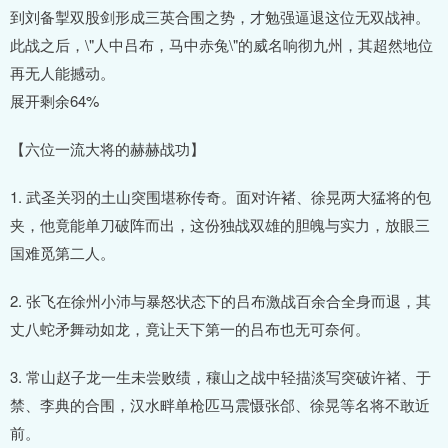
到刘备掣双股剑形成三英合围之势，才勉强逼退这位无双战神。
此战之后，\"人中吕布，马中赤兔\"的威名响彻九州，其超然地位
再无人能撼动。
展开剩余64%
【六位一流大将的赫赫战功】
1. 武圣关羽的土山突围堪称传奇。面对许褚、徐晃两大猛将的包
夹，他竟能单刀破阵而出，这份独战双雄的胆魄与实力，放眼三
国难觅第二人。
2. 张飞在徐州小沛与暴怒状态下的吕布激战百余合全身而退，其
丈八蛇矛舞动如龙，竟让天下第一的吕布也无可奈何。
3. 常山赵子龙一生未尝败绩，穰山之战中轻描淡写突破许褚、于
禁、李典的合围，汉水畔单枪匹马震慑张郃、徐晃等名将不敢近
前。