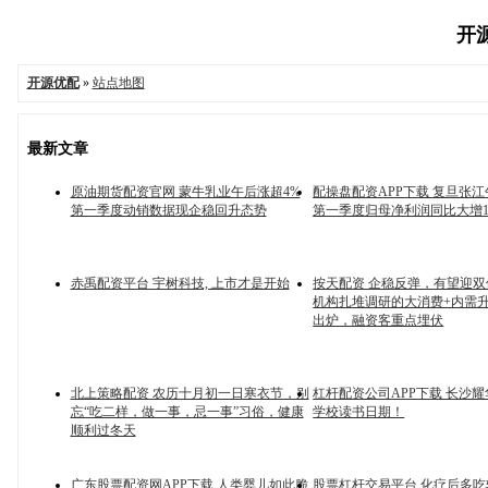
开源
开源优配
»
站点地图
最新文章
原油期货配资官网 蒙牛乳业午后涨超4%
配操盘配资APP下载 复旦张江
第一季度动销数据现企稳回升态势
第一季度归母净利润同比大增189
赤禹配资平台 宇树科技, 上市才是开始
按天配资 企稳反弹，有望迎
机构扎堆调研的大消费+内需
出炉，融资客重点埋伏
北上策略配资 农历十月初一日寒衣节，别
杠杆配资公司APP下载 长沙
忘“吃二样，做一事，忌一事”习俗，健康
学校读书日期！
顺利过冬天
广东股票配资网APP下载 人类婴儿如此脆
股票杠杆交易平台 化疗后多