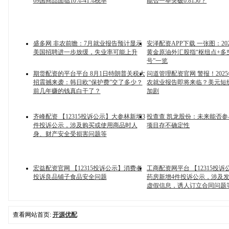
69国商品面临10%-41%税率
能否一举突破0.8150？
盛多网 非农前瞻：7月就业报告预计显示
安泽配资APP下载 一张图：20
美国招聘进一步放缓，失业率可能上升
黄金原油外汇股指“枢纽点+多
号”一览
期货配资的平台平台 8月1日特朗普关税大
问道管理配资官网 警报！202
招震撼来袭：韩日欧“保护费”交了多少？
农就业报告即将来临？美元短
前几年赚的钱真白干了？
加剧
齐峰配资 【12315投诉公示】大参林新增3
投查查 凯龙股份：未来能否
件投诉公示，涉及购买或使用商品时人
项目存不确定性
身、财产安全受损害问题等
宏益配资官网 【12315投诉公示】消费者
工商配资网平台 【12315投
投诉良品铺子食品安全问题
药房新增4件投诉公示，涉及
虚假信息，诱人订立合同问题
查看网站首页:
开源优配