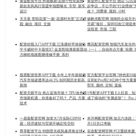
黄金配资平台 外观焕新/去除个性化装饰
黄金外汇配资平台 酒店“12点
新款东风风行雷霆申报图曝光_车型_新车_
起争议，不公平的“行业惯例”
设计
改？_消费者_规则_小时
天天盈 贵阳花溪“一龄·花溪时光里”正式开
扬帆优配官网 湖南民企福天中
园_融合_项目_文旅
无霸”项目，深圳旧改江湖迎来
业投资_市场_三联
配资炒股入门APP下载 江淮康铃窄体骏铃
鹰讯配资官网 智能汽车发光
中卡威铃中卡嘉悦X7 金龙凯锐潍柴新晨动
（一）：自动布点方案_轮廓_
力柳机电路图册维修手册_系列
股票配资世界APP下载 今年上半年新能源
官方配资平台官网 7种色彩10
汽车市场渗透率达44.3% 创同期历史新高_
豆彩虹Pro用2.8亿种个性方
新闻
型车_颜色_定制_盖板
配资天眼平台 抢占蓝海市场？ TPU改色膜
1号配资APP下载 E人狂喜，
市场新机遇，你准备好了吗？_产品_方案_
成了移动的“专属皮肤”！_Pro
技术
一鼎盈配资官网 加拿大7月实际GDP问
米升网配资官网 加元六连跌：
题：经济疲软与贸易不确定性交织
月1日关口考验
尊享配资平台 特朗普关税风暴席卷全球！
实盘配资网官网 PCE重磅来袭