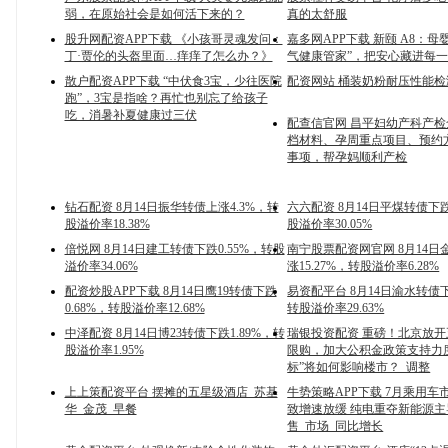
弱，在原始社会是如何活下来的？
真的太舒服
股升网配资APP下载 《小孩哥灵魂发问：
嘉多网APP下载 新颐 A8：母
丁·贾伦的头盔里面…痒痒了怎么办？》
气健康管家”，把安心藏进每
散户配资APP下载 “中伏食3宝，少往医院
配资网站 桶装奶粉耐压性能检
跑”，3宝是指啥？再忙也别忘了给孩子
吃，消暑补夏健康过三伏
配查信官网 昌平妇幼产科产
档材料、孕周重点项目、预约
事项，帮孕妈顺利产检
钻石配资 8月14日振华转债上涨4.3%，转
六六配资 8月14日平煤转债下跌
股溢价率18.38%
股溢价率30.05%
倍悦网 8月14日建工转债下跌0.55%，转股
南宁股票配资网官网 8月14日
溢价率34.06%
涨15.27%，转股溢价率6.28%
配资炒股APP下载 8月14日鹰19转债下跌
易资配平台 8月14日渝水转债下
0.68%，转股溢价率12.68%
转股溢价率29.63%
中泽配资 8月14日博23转债下跌1.89%，转
瑞银投资配资 重磅！北京放
股溢价率1.95%
限购，加大公积金政策支持力
标”将如何影响楼市？_调整
上上策配资平台 摆摊的五星级酒店_苏基
牛势策略APP下载 7月乘用车
华_金茂_早餐
致增速放缓 纯电重夺新能源主
售_市场_同比增长