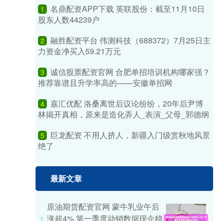
名鼎配资APP下载 英联股份：截至11月10日
1
股东人数44239户
融胜配资平台 伟测科技（688372）7月25日主
2
力资金净买入59.21万元
诚信股票配资官网 合肥单招培训机构哪家强？
3
推荐靠谱且升学率高的——安徽单招网
嘉汇优配 洛桑离世后议论纷纷，20年后尹博
4
林揭开真相，原来是造化弄人_表演_父母_郭德纲
巨龙配资 不用人挤人，新疆入门级赏秋地风景
5
绝了
最新文章
原油期货配资官网 蒙牛乳业午后
涨超4% 第一季度动销数据现企稳