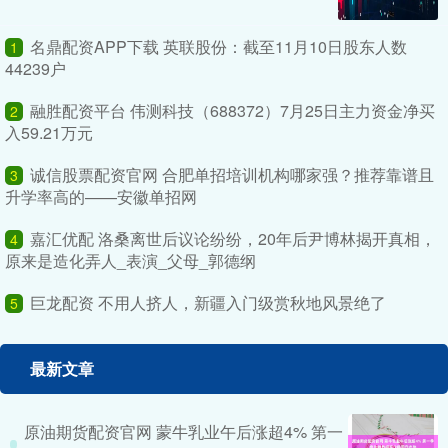
名鼎配资APP下载 英联股份：截至11月10日股东人数
1
44239户
融胜配资平台 伟测科技（688372）7月25日主力资金净买
2
入59.21万元
诚信股票配资官网 合肥单招培训机构哪家强？推荐靠谱且
3
升学率高的——安徽单招网
嘉汇优配 洛桑离世后议论纷纷，20年后尹博林揭开真相，
4
原来是造化弄人_表演_父母_郭德纲
巨龙配资 不用人挤人，新疆入门级赏秋地风景绝了
5
最新文章
原油期货配资官网 蒙牛乳业午后涨超4% 第一