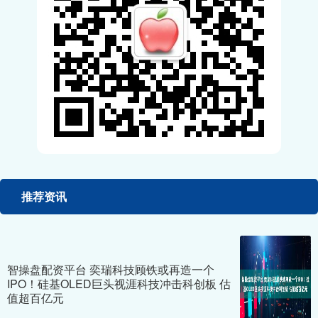
推荐资讯
智操盘配资平台 奕瑞科技顾铁或再造一个
IPO！硅基OLED巨头视涯科技冲击科创板 估
值超百亿元