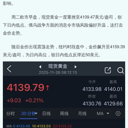
影响。
周二欧市早盘，现货黄金一度重挫至4109.47美元/盎司，创
下日内低点。俄乌战争方面的消息令市场风险偏好升温，这打击
金价走势。
随后金价出现震荡走势，纽约时段盘中，金价飙升至4159.39
美元/盎司，为日内高位，较日内低点反弹近50美元。