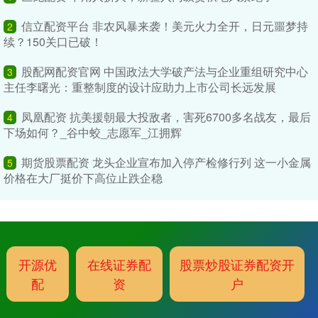
信立配资平台 非农风暴来袭！美元火力全开，日元噩梦持
2
续？150关口已破！
股配网配资官网 中国政法大学破产法与企业重组研究中心
3
主任李曙光：重整制度的设计应助力上市公司长远发展
凤凰配资 抗美援朝最大投敌者，害死6700多名战友，最后
4
下场如何？_谷中蛟_志愿军_江拥辉
期货股票配资 龙头企业宣布加入停产检修行列 这一小金属
5
价格在大厂挺价下高位止跌企稳
开源优
在线证券配
股票炒股证券配资开
配
资
户