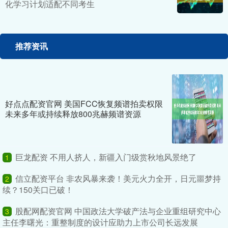
化学习计划适配不同考生
推荐资讯
好点点配资官网 美国FCC恢复频谱拍卖权限
未来多年或持续释放800兆赫频谱资源
巨龙配资 不用人挤人，新疆入门级赏秋地风景绝了
1
信立配资平台 非农风暴来袭！美元火力全开，日元噩梦持
2
续？150关口已破！
股配网配资官网 中国政法大学破产法与企业重组研究中心
3
主任李曙光：重整制度的设计应助力上市公司长远发展