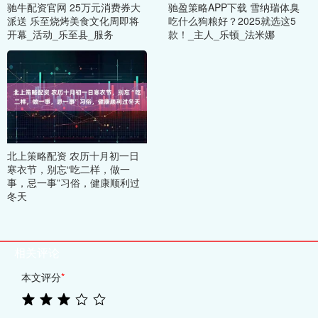
驰牛配资官网 25万元消费券大
驰盈策略APP下载 雪纳瑞体臭
派送 乐至烧烤美食文化周即将
吃什么狗粮好？2025就选这5
开幕_活动_乐至县_服务
款！_主人_乐顿_法米娜
北上策略配资 农历十月初一日
寒衣节，别忘“吃二样，做一
事，忌一事”习俗，健康顺利过
冬天
相关评论
本文评分
*