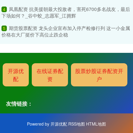
凤凰配资 抗美援朝最大投敌者，害死6700多名战友，最后
4
下场如何？_谷中蛟_志愿军_江拥辉
期货股票配资 龙头企业宣布加入停产检修行列 这一小金属
5
价格在大厂挺价下高位止跌企稳
开源优
在线证券配
股票炒股证券配资开
配
资
户
友情链接：
Powered by
开源优配
RSS地图
HTML地图